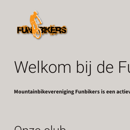
Ga
naar
de
inhoud
Welkom bij de F
Mountainbikevereniging Funbikers is een actiev