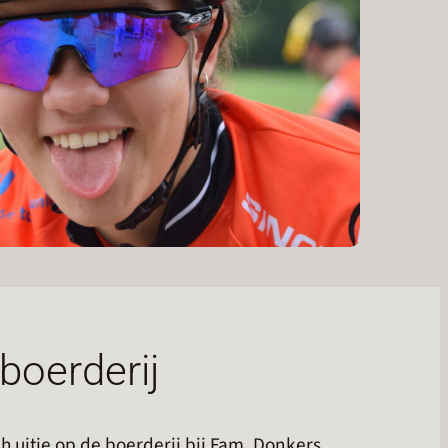
boerderij
h uitje op de boerderij bij Fam. Donkers.